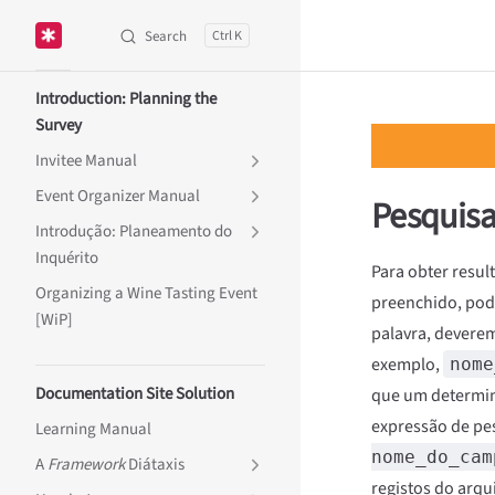
Search
K
Skip to content
Sidebar Navigation
Introduction: Planning the
Survey
Invitee Manual
Event Organizer Manual
Pesquisa
Introdução: Planeamento do
Inquérito
Para obter resul
Organizing a Wine Tasting Event
preenchido, po
[WiP]
palavra, devere
exemplo,
nome
Documentation Site Solution
que um determin
expressão de pe
Learning Manual
nome_do_cam
A
Framework
Diátaxis
registos do arqu