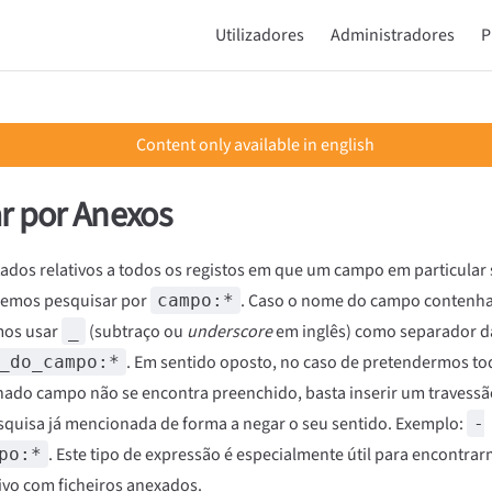
Main Navigation
Utilizadores
Administradores
P
Content only available in english
r por Anexos
tados relativos a todos os registos em que um campo em particular
demos pesquisar por
. Caso o nome do campo contenh
campo:*
mos usar
(subtraço ou
underscore
em inglês) como separador da
_
. Em sentido oposto, no caso de pretendermos to
_do_campo:*
ado campo não se encontra preenchido, basta inserir um travessã
squisa já mencionada de forma a negar o seu sentido. Exemplo:
-
. Este tipo de expressão é especialmente útil para encontra
po:*
ivo com ficheiros anexados.