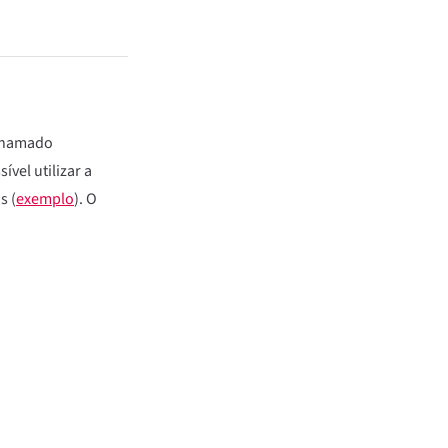
 chamado
vel utilizar a
s (
exemplo
). O