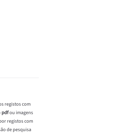
os registos com
o
pdf
ou imagens
por registos com
são de pesquisa