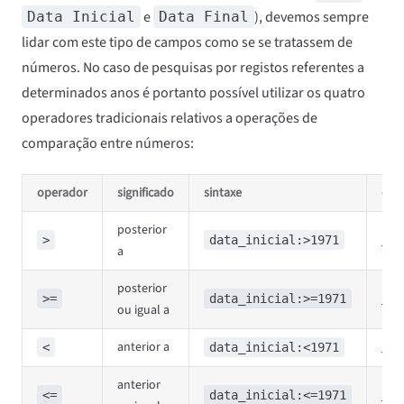
e
), devemos sempre
Data Inicial
Data Final
lidar com este tipo de campos como se se tratassem de
números. No caso de pesquisas por registos referentes a
determinados anos é portanto possível utilizar os quatro
operadores tradicionais relativos a operações de
comparação entre números:
operador
significado
sintaxe
exe
posterior
Exp
>
data_inicial:>1971
a
posterior
Exp
>=
data_inicial:>=1971
ou igual a
anterior a
Exp
<
data_inicial:<1971
anterior
Exp
<=
data_inicial:<=1971