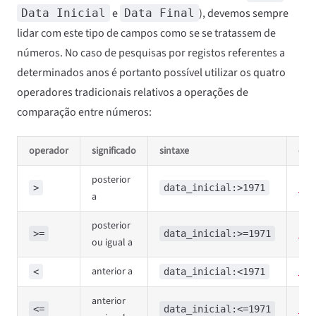
e
), devemos sempre
Data Inicial
Data Final
lidar com este tipo de campos como se se tratassem de
números. No caso de pesquisas por registos referentes a
determinados anos é portanto possível utilizar os quatro
operadores tradicionais relativos a operações de
comparação entre números:
operador
significado
sintaxe
exe
posterior
Exp
>
data_inicial:>1971
a
posterior
Exp
>=
data_inicial:>=1971
ou igual a
anterior a
Exp
<
data_inicial:<1971
anterior
Exp
<=
data_inicial:<=1971