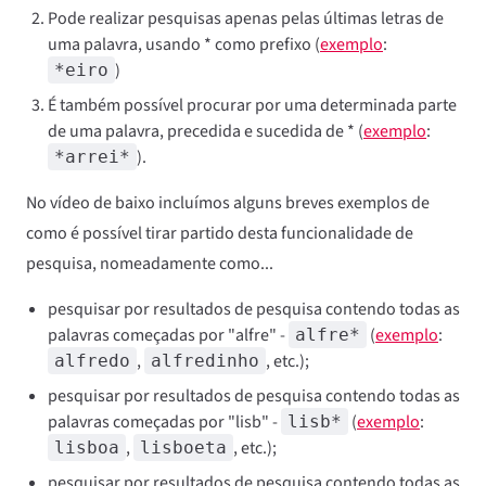
Pode realizar pesquisas apenas pelas últimas letras de
uma palavra, usando * como prefixo (
exemplo
:
)
*eiro
É também possível procurar por uma determinada parte
de uma palavra, precedida e sucedida de * (
exemplo
:
).
*arrei*
No vídeo de baixo incluímos alguns breves exemplos de
como é possível tirar partido desta funcionalidade de
pesquisa, nomeadamente como...
pesquisar por resultados de pesquisa contendo todas as
palavras começadas por "alfre" -
(
exemplo
:
alfre*
,
, etc.);
alfredo
alfredinho
pesquisar por resultados de pesquisa contendo todas as
palavras começadas por "lisb" -
(
exemplo
:
lisb*
,
, etc.);
lisboa
lisboeta
pesquisar por resultados de pesquisa contendo todas as